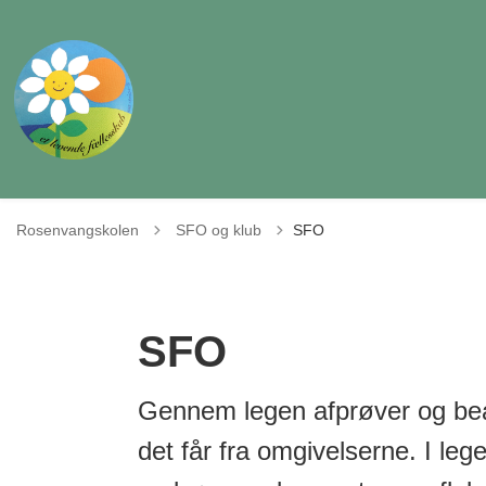
Tilbage til
Rosenvangskolen
SFO og klub
SFO
SFO
Gennem legen afprøver og bear
det får fra omgivelserne. I leg