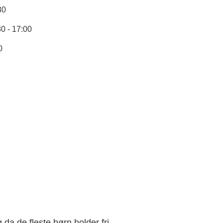
30
30 - 17:00
0
 da de fleste børn holder fri.