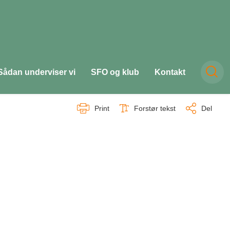
Sådan underviser vi
SFO og klub
Kontakt
Print
Forstør tekst
Del