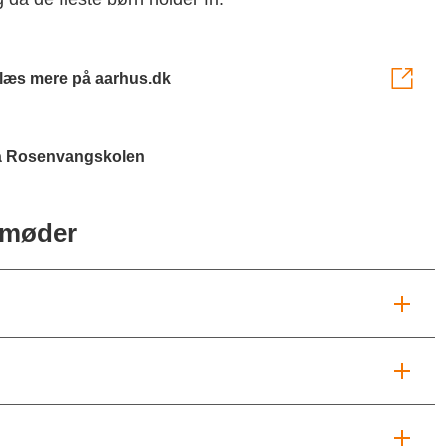
er læs mere på aarhus.dk
på Rosenvangskolen
smøder