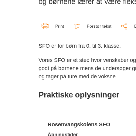
og børnene lærer at være fleks
Print
Forstør tekst
SFO er for børn fra 0. til 3. klasse.
Vores SFO er et sted hvor venskaber og 
godt på børnene mens de undersøger græ
og tager på ture med de voksne.
Praktiske oplysninger
Rosenvangskolens SFO
Åbningstider